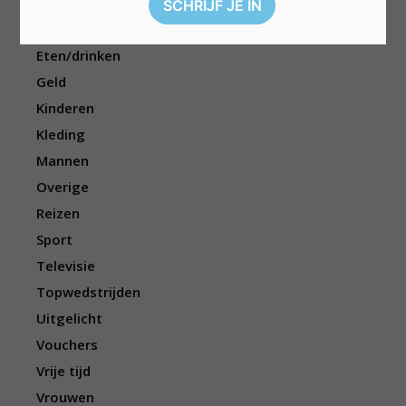
Dieren
Elektronica
Eten/drinken
Geld
Kinderen
Kleding
Mannen
Overige
Reizen
Sport
Televisie
Topwedstrijden
Uitgelicht
Vouchers
Vrije tijd
Vrouwen