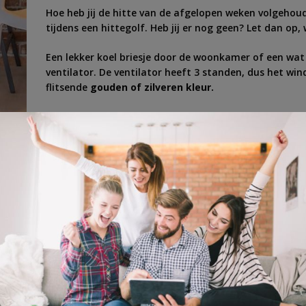
Hoe heb jij de hitte van de afgelopen weken volgehou
tijdens een hittegolf. Heb jij er nog geen? Let dan o
Een lekker koel briesje door de woonkamer of een wat
ventilator. De ventilator heeft 3 standen, dus het wind
flitsende
gouden of zilveren kleur.
Schrijf je snel in en wie weet kom jij stijlvol
de volgend
r
,
warmte
,
Wind
,
zomer