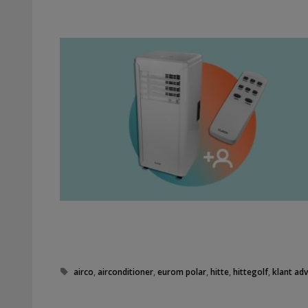
Tags
airco
,
airconditioner
,
eurom polar
,
hitte
,
hittegolf
,
klant adv