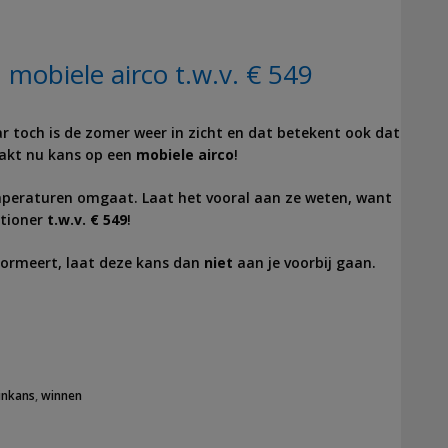
obiele airco t.w.v. € 549
aar toch is de zomer weer in zicht en dat betekent ook dat
aakt nu kans op een
mobiele airco
!
emperaturen omgaat. Laat het vooral aan ze weten, want
tioner
t.w.v. € 549
!
nsformeert, laat deze kans dan
niet
aan je voorbij gaan.
inkans
,
winnen