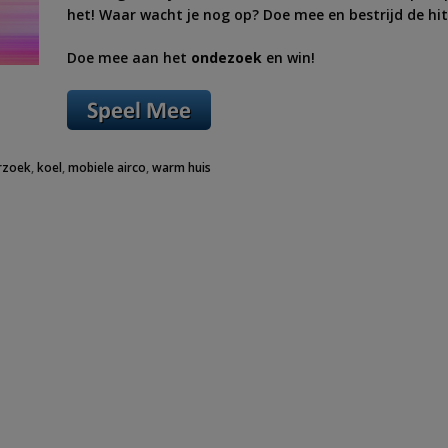
het! Waar wacht je nog op? Doe mee en bestrijd de hit
Doe mee aan het
ondezoek
en win!
rzoek
,
koel
,
mobiele airco
,
warm huis