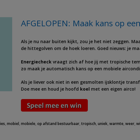
AFGELOPEN: Maak kans op een m
Als je nu naar buiten kijkt, zou je het niet zeggen. M
de hittegolven om de hoek loeren. Goed nieuws: je m
Energiecheck
vraagt zich af hoe jij met tropische t
zo maak je automatisch kans op een mobiele aircondi
Als je liever ook niet in een gesmolten ijsklontje tra
Doe mee en houd je hoofd
koel
met een eigen airco!
ies
,
mobiel
,
mobiele
,
op afstand bestuurbaar
,
tropisch
,
uniek
,
warmte
,
weer
,
w