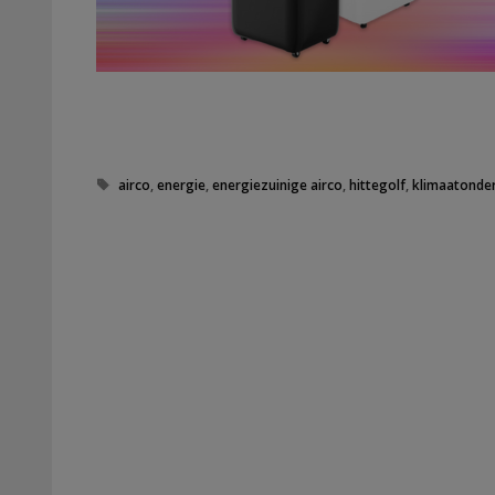
Tags
airco
,
energie
,
energiezuinige airco
,
hittegolf
,
klimaatonde