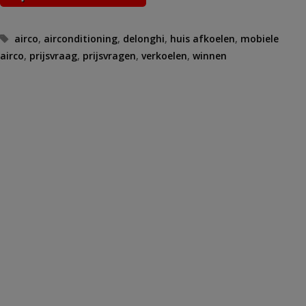
Tags
airco
,
airconditioning
,
delonghi
,
huis afkoelen
,
mobiele
airco
,
prijsvraag
,
prijsvragen
,
verkoelen
,
winnen