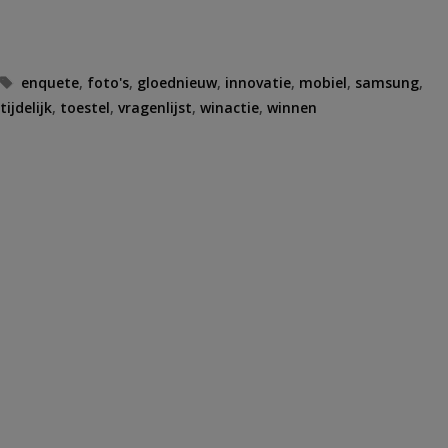
Tags
enquete
,
foto's
,
gloednieuw
,
innovatie
,
mobiel
,
samsung
,
tijdelijk
,
toestel
,
vragenlijst
,
winactie
,
winnen