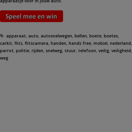
apparaatje voor in jouw auto.
Tags
apparaat
,
auto
,
autosnelwegen
,
bellen
,
boete
,
boetes
,
carkit
,
flits
,
flitscamera
,
handen
,
hands free
,
mobiel
,
nederland
,
parrot
,
politie
,
rijden
,
snelweg
,
stuur
,
telefoon
,
veilig
,
veiligheid
,
weg