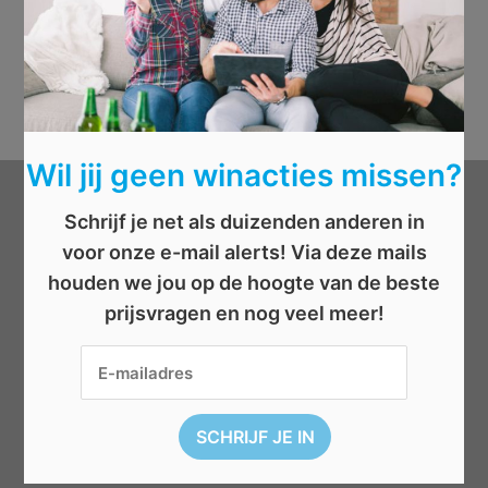
Wil jij geen winacties missen?
Categorieën
Schrijf je net als duizenden anderen in
voor onze e-mail alerts! Via deze mails
Beauty
houden we jou op de hoogte van de beste
prijsvragen en nog veel meer!
Boeken
Cadeau
Dieren
Elektronica
Eten/drinken
Geld