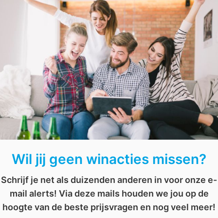
Wil jij deze leuke prijzen winnen? Beantwoord dan snel de d
prijzen!
eo
,
warner bros
,
wedstrijd
,
winactie
,
wonder woman
,
wonder woman 1984
Wil jij geen winacties missen?
Schrijf je net als duizenden anderen in voor onze e-
mail alerts! Via deze mails houden we jou op de
hoogte van de beste prijsvragen en nog veel meer!