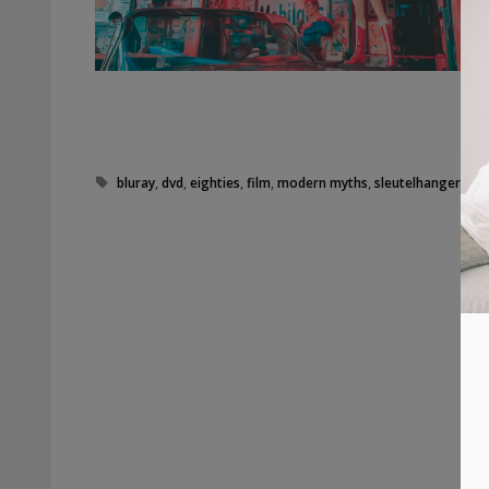
Tags
bluray
,
dvd
,
eighties
,
film
,
modern myths
,
sleutelhanger
,
vid