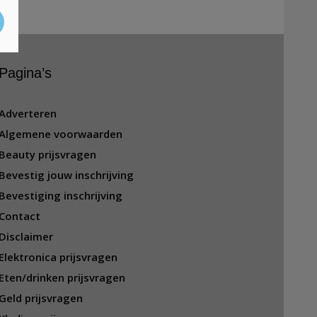
Pagina’s
Adverteren
Algemene voorwaarden
Beauty prijsvragen
Bevestig jouw inschrijving
Bevestiging inschrijving
Contact
Disclaimer
Elektronica prijsvragen
Eten/drinken prijsvragen
Geld prijsvragen