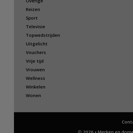
Overige
Reizen
Sport
Televisie
Topwedstrijden
Uitgelicht
Vouchers
Vrije tijd
Vrouwen
Wellness
Winkelen
Wonen
Cont
© 2026 • Merken en dome