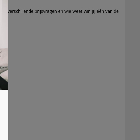
rie verschillende prijsvragen en wie weet win jij één van de