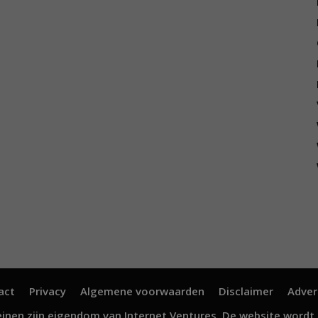
act
Privacy
Algemene voorwaarden
Disclaimer
Adver
inen zijn eigendom van
Internet Ventures
. De website wordt