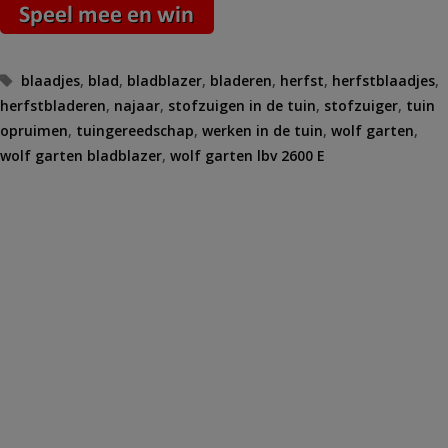
Tags
blaadjes
,
blad
,
bladblazer
,
bladeren
,
herfst
,
herfstblaadjes
,
herfstbladeren
,
najaar
,
stofzuigen in de tuin
,
stofzuiger
,
tuin
opruimen
,
tuingereedschap
,
werken in de tuin
,
wolf garten
,
wolf garten bladblazer
,
wolf garten lbv 2600 E