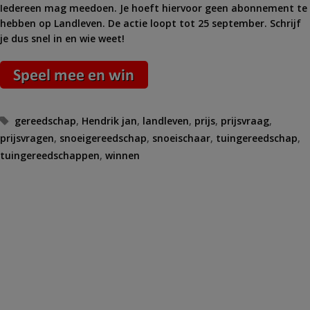
Iedereen mag meedoen. Je hoeft hiervoor geen abonnement te
hebben op Landleven. De actie loopt tot 25 september. Schrijf
je dus snel in en wie weet!
Tags
gereedschap
,
Hendrik jan
,
landleven
,
prijs
,
prijsvraag
,
prijsvragen
,
snoeigereedschap
,
snoeischaar
,
tuingereedschap
,
tuingereedschappen
,
winnen