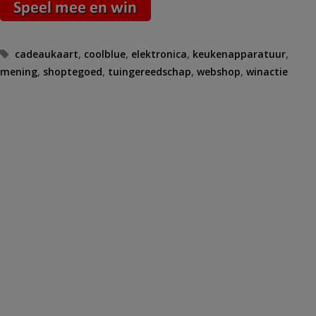
Tags
cadeaukaart
,
coolblue
,
elektronica
,
keukenapparatuur
,
mening
,
shoptegoed
,
tuingereedschap
,
webshop
,
winactie