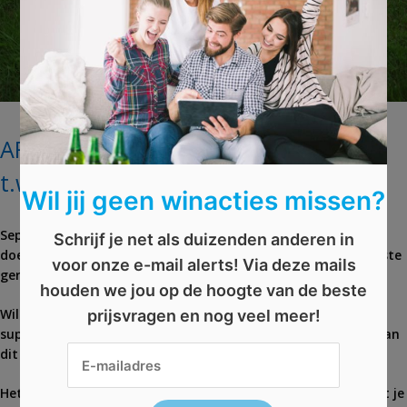
AFGELOPEN: Win een snoeipakket
t.w.v. € 155
Wil jij geen winacties missen?
September is de ideale maand om wat klusjes in de tuin te
Schrijf je net als duizenden anderen in
doen. De heg snoeien bijvoorbeeld! Hendrik Jan heeft het beste
voor onze e-mail alerts! Via deze mails
gereedschap hiervoor.
houden we jou op de hoogte van de beste
Wil jij kennismaken met dit merk? Doe mee en win een
prijsvragen en nog veel meer!
supercompleet snoeipakket t.w.v. € 155. Dankzij de inhoud van
dit pakket wordt tuinieren een stuk makkelijker én leuker!
Het blad Landleven geeft maar liefst 10 pakketten weg. Laat je