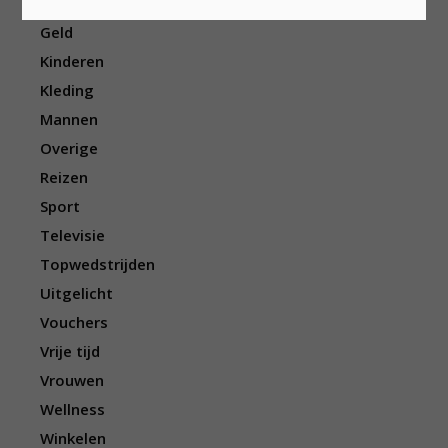
Eten/drinken
Geld
Kinderen
Kleding
Mannen
Overige
Reizen
Sport
Televisie
Topwedstrijden
Uitgelicht
Vouchers
Vrije tijd
Vrouwen
Wellness
Winkelen