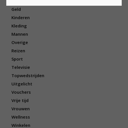
Eten/drinken
Geld
Kinderen
Kleding
Mannen
Overige
Reizen
Sport
Televisie
Topwedstrijden
Uitgelicht
Vouchers
Vrije tijd
Vrouwen
Wellness
Winkelen