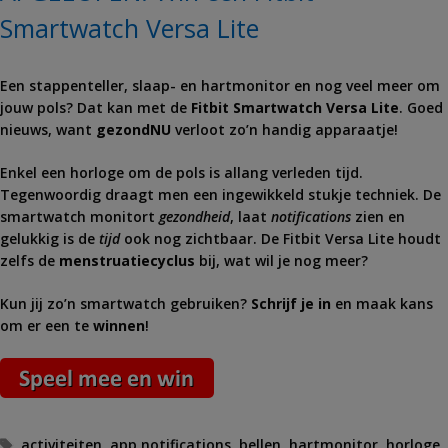
Smartwatch Versa Lite
Een stappenteller, slaap- en hartmonitor en nog veel meer om
jouw pols? Dat kan met de
Fitbit Smartwatch Versa Lite
. Goed
nieuws, want
gezondNU
verloot zo’n handig apparaatje!
Enkel een horloge om de pols is allang verleden tijd.
Tegenwoordig draagt men een ingewikkeld stukje techniek. De
smartwatch monitort
gezondheid
, laat
notifications
zien en
gelukkig is de
tijd
ook nog zichtbaar. De Fitbit Versa Lite houdt
zelfs de
menstruatiecyclus
bij, wat wil je nog meer?
Kun jij zo’n smartwatch gebruiken?
Schrijf je
in
en maak kans
om er een te
winnen
!
Tags
activiteiten
,
app notifications
,
bellen
,
hartmonitor
,
horloge
,