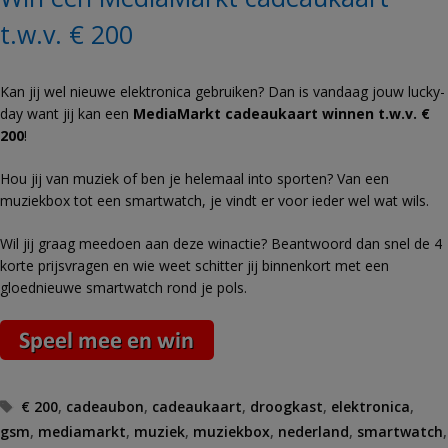
t.w.v. € 200
Kan jij wel nieuwe elektronica gebruiken? Dan is vandaag jouw lucky-
day want jij kan een
MediaMarkt cadeaukaart winnen t.w.v. €
200
!
Hou jij van muziek of ben je helemaal into sporten? Van een
muziekbox tot een smartwatch, je vindt er voor ieder wel wat wils.
Wil jij graag meedoen aan deze winactie? Beantwoord dan snel de 4
korte prijsvragen en wie weet schitter jij binnenkort met een
gloednieuwe smartwatch rond je pols.
Tags
€ 200
,
cadeaubon
,
cadeaukaart
,
droogkast
,
elektronica
,
gsm
,
mediamarkt
,
muziek
,
muziekbox
,
nederland
,
smartwatch
,