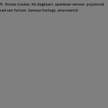
Tags
fitness tracker
,
NS dagkaart
,
openbaar vervoer
,
prijzenrad
,
rad van fortuin
,
Samsun horloge
,
smartwatch