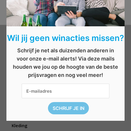
Wil jij geen winacties missen?
Categorieën
Schrijf je net als duizenden anderen in
Beauty
voor onze e-mail alerts! Via deze mails
Boeken
houden we jou op de hoogte van de beste
Cadeau
prijsvragen en nog veel meer!
Dieren
Elektronica
Eten/drinken
Geld
Kinderen
Kleding