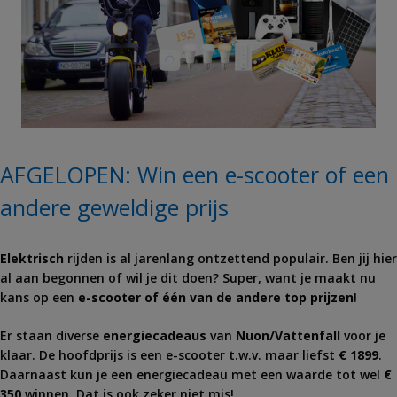
AFGELOPEN: Win een e-scooter of een
andere geweldige prijs
Elektrisch
rijden is al jarenlang ontzettend populair. Ben jij hier
al aan begonnen of wil je dit doen? Super, want je maakt nu
kans op een
e-scooter of één van de andere top prijzen
!
Er staan diverse
energiecadeaus
van
Nuon/Vattenfall
voor je
klaar. De hoofdprijs is een e-scooter t.w.v. maar liefst
€ 1899
.
Daarnaast kun je een energiecadeau met een waarde tot wel
€
350
winnen. Dat is ook zeker niet mis!