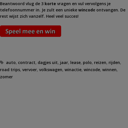
Beantwoord vlug de 3
korte
vragen en vul vervolgens je
telefoonnummer in. Je zult een unieke
wincod
e ontvangen. De
rest wijst zich vanzelf. Heel veel succes!
Tags
auto
,
contract
,
dagjes uit
,
jaar
,
lease
,
polo
,
reizen
,
rijden
,
road trips
,
vervoer
,
volkswagen
,
winactie
,
wincode
,
winnen
,
zomer