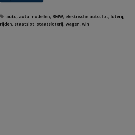
Tags
auto
,
auto modellen
,
BMW
,
elektrische auto
,
lot
,
loterij
,
rijden
,
staatslot
,
staatsloterij
,
wagen
,
win