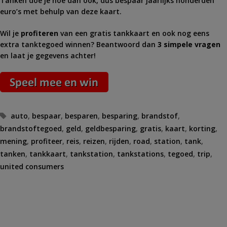
Tanken doe je hoe dan ook, dus bespaar jaarlijks honderden
euro’s met behulp van deze kaart.
Wil je
profiteren
van een gratis tankkaart en ook nog eens
extra tanktegoed winnen? Beantwoord dan
3 simpele vragen
en laat je gegevens achter!
Tags
auto
,
bespaar
,
besparen
,
besparing
,
brandstof
,
brandstoftegoed
,
geld
,
geldbesparing
,
gratis
,
kaart
,
korting
,
mening
,
profiteer
,
reis
,
reizen
,
rijden
,
road
,
station
,
tank
,
tanken
,
tankkaart
,
tankstation
,
tankstations
,
tegoed
,
trip
,
united consumers