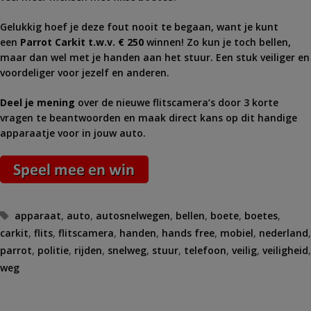
Gelukkig hoef je deze fout nooit te begaan, want je kunt
een
Parrot Carkit t.w.v. € 250
winnen! Zo kun je toch bellen,
maar dan wel met je handen aan het stuur. Een stuk veiliger en
voordeliger voor jezelf en anderen.
Deel je mening
over de nieuwe flitscamera’s door 3 korte
vragen te beantwoorden en maak direct kans op dit handige
apparaatje voor in jouw auto.
Tags
apparaat
,
auto
,
autosnelwegen
,
bellen
,
boete
,
boetes
,
carkit
,
flits
,
flitscamera
,
handen
,
hands free
,
mobiel
,
nederland
,
parrot
,
politie
,
rijden
,
snelweg
,
stuur
,
telefoon
,
veilig
,
veiligheid
,
weg