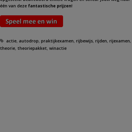
één van deze
fantastische prijzen
!
Tags
actie
,
autodrop
,
praktijkexamen
,
rijbewijs
,
rijden
,
rijexamen
,
theorie
,
theoriepakket
,
winactie