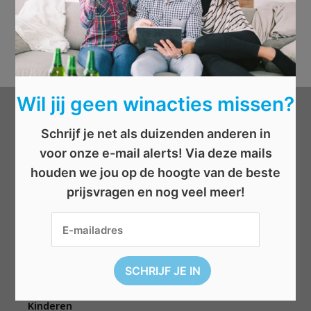
Wil jij geen winacties missen?
Categorieën
Schrijf je net als duizenden anderen in
voor onze e-mail alerts! Via deze mails
Beauty
houden we jou op de hoogte van de beste
Boeken
prijsvragen en nog veel meer!
Cadeau
Dieren
Elektronica
Eten/drinken
Geld
Kinderen