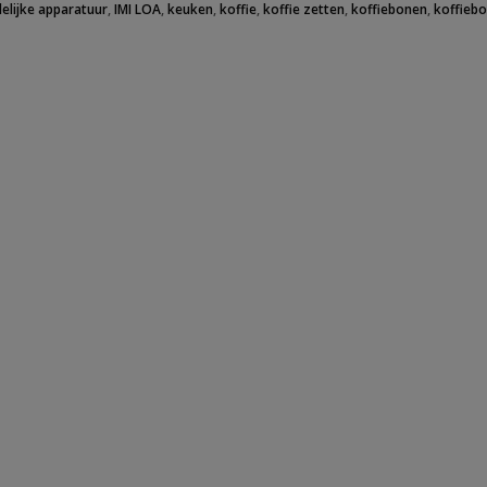
elijke apparatuur
,
IMI LOA
,
keuken
,
koffie
,
koffie zetten
,
koffiebonen
,
koffieb