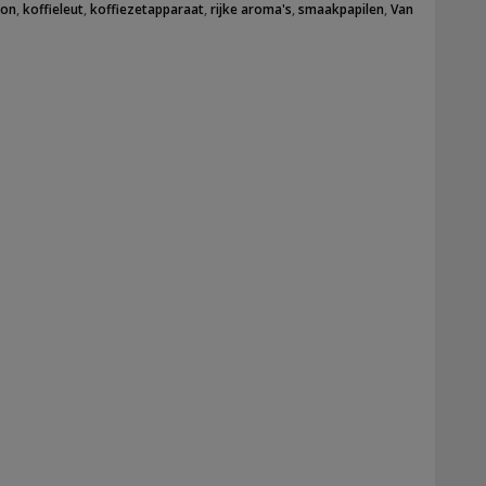
oon
,
koffieleut
,
koffiezetapparaat
,
rijke aroma's
,
smaakpapilen
,
Van