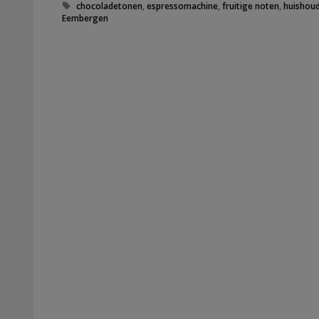
Tags
chocoladetonen
,
espressomachine
,
fruitige noten
,
huishoud
Eembergen