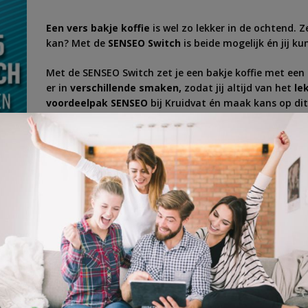
Een vers bakje koffie
is wel zo lekker in de ochtend. Ze
kan? Met de
SENSEO Switch
is beide mogelijk én jij ku
Met de SENSEO Switch zet je een bakje koffie met een 
er in
verschillende smaken,
zodat jij altijd van het
le
voordeelpak SENSEO
bij Kruidvat én maak kans op dit
Speel snel mee en zet binnenkort
jouw favoriete smaa
ie zetten
,
koffiepad
,
koffiezetapparaat
,
SENSEO
,
SENSEO Switch
,
vers bakje ko