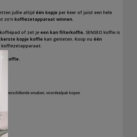
tten jullie altijd
één kopje
per keer of juist een hele
nt zo’n
koffiezetapparaat winnen.
koffiepad of zet je
een kan filterkoffie.
SENSEO koffie is
kkerste kopje koffie
kan genieten. Koop nu
één
 koffiezetapparaat.
×
k koffie.
ffie
,
verschillende smaken
,
voordeelpak kopen