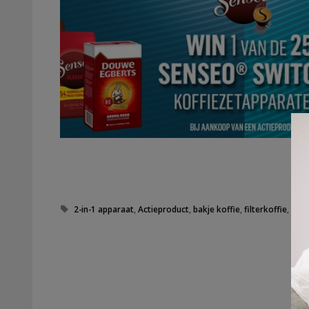
Tags
2-in-1 apparaat
,
Actieproduct
,
bakje koffie
,
filterkoffie
,
koff