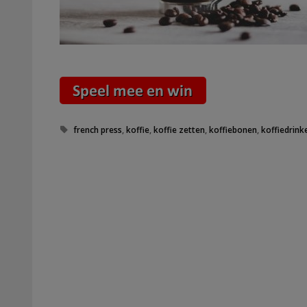
Tags
french press
,
koffie
,
koffie zetten
,
koffiebonen
,
koffiedrink