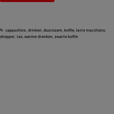
Tags
cappuchino
,
drinken
,
duurzaam
,
koffie
,
latte macchiato
,
shopper
,
tas
,
warme dranken
,
zwarte koffie