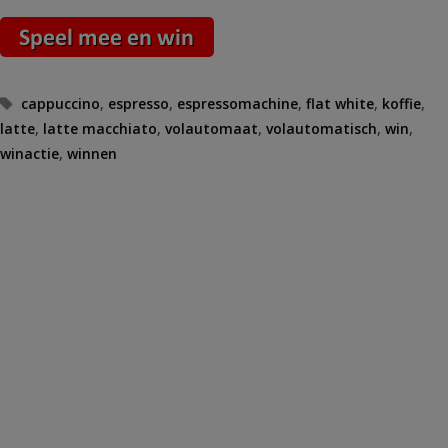
Tags
cappuccino
,
espresso
,
espressomachine
,
flat white
,
koffie
,
latte
,
latte macchiato
,
volautomaat
,
volautomatisch
,
win
,
winactie
,
winnen