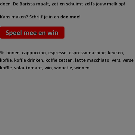
doen. De Barista maalt, zet en schuimt zelfs jouw melk op!
Kans maken? Schrijf je in en
doe mee
!
Tags
bonen
,
cappuccino
,
espresso
,
espressomachine
,
keuken
,
koffie
,
koffie drinken
,
koffie zetten
,
latte macchiato
,
vers
,
verse
koffie
,
volautomaat
,
win
,
winactie
,
winnen