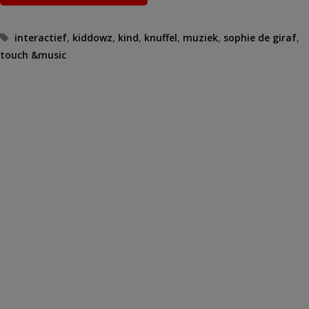
Tags
interactief
,
kiddowz
,
kind
,
knuffel
,
muziek
,
sophie de giraf
,
touch &music