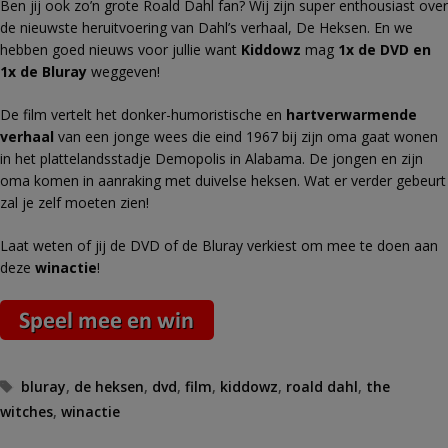
Ben jij ook zo’n grote Roald Dahl fan? Wij zijn super enthousiast over
de nieuwste heruitvoering van Dahl’s verhaal, De Heksen. En we
hebben goed nieuws voor jullie want
Kiddowz
mag
1x de DVD en
1x de Bluray
weggeven!
De film vertelt het donker-humoristische en
hartverwarmende
verhaal
van een jonge wees die eind 1967 bij zijn oma gaat wonen
in het plattelandsstadje Demopolis in Alabama. De jongen en zijn
oma komen in aanraking met duivelse heksen. Wat er verder gebeurt
zal je zelf moeten zien!
Laat weten of jij de DVD of de Bluray verkiest om mee te doen aan
deze
win
actie
!
Tags
bluray
,
de heksen
,
dvd
,
film
,
kiddowz
,
roald dahl
,
the
witches
,
winactie