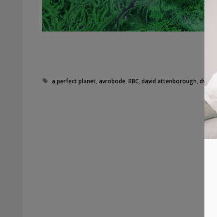
Tags
a perfect planet
,
avrobode
,
BBC
,
david attenborough
,
dvd
,
e