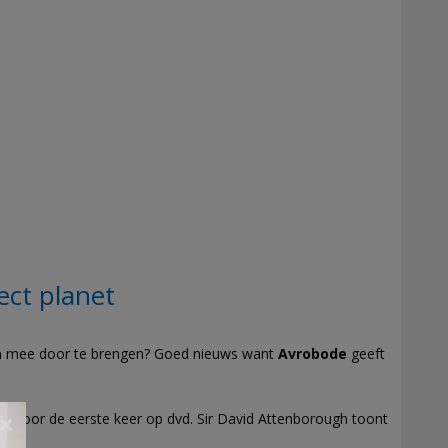
ct planet
den mee door te brengen? Goed nieuws want
Avrobode
geeft
ort voor de eerste keer op dvd.
Sir David Attenborough toont
×