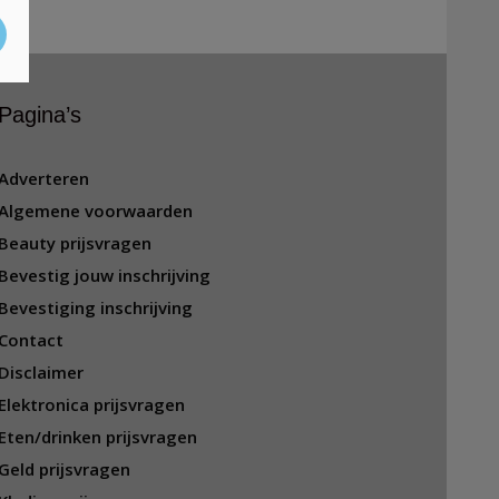
Pagina’s
Adverteren
Algemene voorwaarden
Beauty prijsvragen
Bevestig jouw inschrijving
Bevestiging inschrijving
Contact
Disclaimer
Elektronica prijsvragen
Eten/drinken prijsvragen
Geld prijsvragen