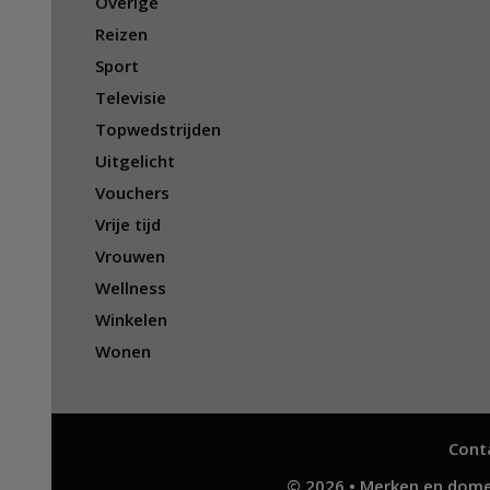
Overige
Reizen
Sport
Televisie
Topwedstrijden
Uitgelicht
Vouchers
Vrije tijd
Vrouwen
Wellness
Winkelen
Wonen
Cont
© 2026 • Merken en dome