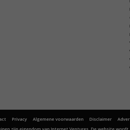
act
Privacy
Algemene voorwaarden
Disclaimer
Adver
inen zijn eigendom van
Internet Ventures
. De website wordt