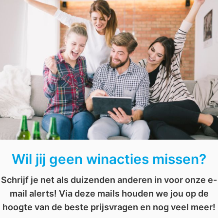
Wil jij meegenomen worden op een verbluffende visuele wer
prachtige dvd!
arth-serie
,
planeet
,
wedstrijd
,
winactie
,
winnen
Wil jij geen winacties missen?
Schrijf je net als duizenden anderen in voor onze e-
mail alerts! Via deze mails houden we jou op de
hoogte van de beste prijsvragen en nog veel meer!