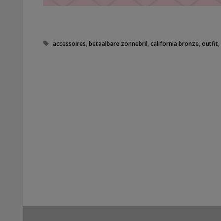
Tags
accessoires
,
betaalbare zonnebril
,
california bronze
,
outfit