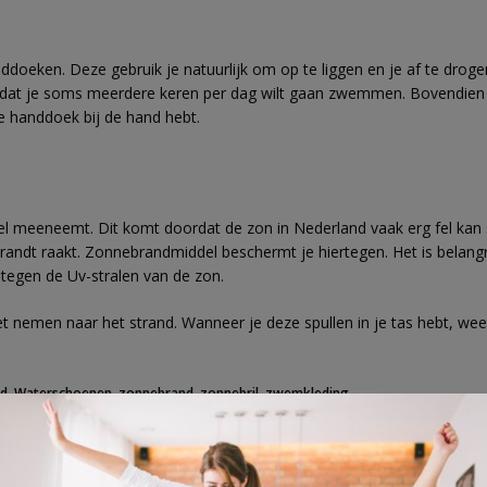
ddoeken. Deze gebruik je natuurlijk om op te liggen en je af te droge
at je soms meerdere keren per dag wilt gaan zwemmen. Bovendien ruik
ve handdoek bij de hand hebt.
el meeneemt. Dit komt doordat de zon in Nederland vaak erg fel kan 
rbrandt raakt. Zonnebrandmiddel beschermt je hiertegen. Het is belan
tegen de Uv-stralen van de zon.
t nemen naar het strand. Wanneer je deze spullen in je tas hebt, weet je
nd
,
Waterschoenen
,
zonnebrand
,
zonnebril
,
zwemkleding