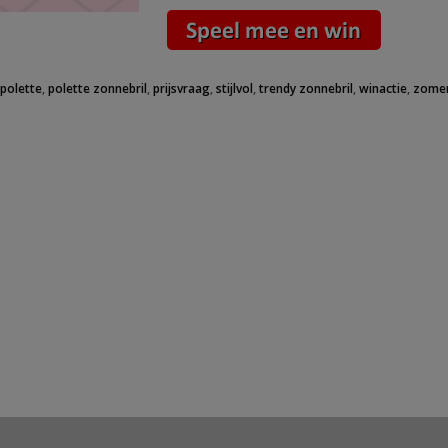
,
polette
,
polette zonnebril
,
prijsvraag
,
stijlvol
,
trendy zonnebril
,
winactie
,
zomer