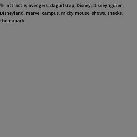
Tags
attractie
,
avengers
,
daguitstap
,
Disney
,
Disneyfiguren
,
Disneyland
,
marvel campus
,
micky mouse
,
shows
,
snacks
,
themapark