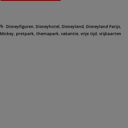
Tags
Disneyfiguren
,
Disneyhotel
,
Disneyland
,
Disneyland Parijs
,
Mickey
,
pretpark
,
themapark
,
vakantie
,
vrije tijd
,
vrijkaarten