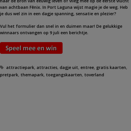
naar de bron van eeuwig leven of vlieg mee op de eerste vlucht
van achtbaan Fēnix. In Port Laguna wijst magie je de weg. Heb
je dus wel zin in een dagje spanning, sensatie en plezier?
Vul het formulier dan snel in en duimen maar! De gelukkige
winnaars ontvangen op 9 juli een berichtje.
Tags
attractiepark
,
attracties
,
dagje uit
,
entree
,
gratis kaarten
,
pretpark
,
themapark
,
toegangskaarten
,
toverland