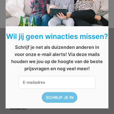
Wil jij geen winacties missen?
Categorieën
Schrijf je net als duizenden anderen in
voor onze e-mail alerts! Via deze mails
Beauty
houden we jou op de hoogte van de beste
Boeken
prijsvragen en nog veel meer!
Cadeau
Dieren
Elektronica
Eten/drinken
Geld
Kinderen