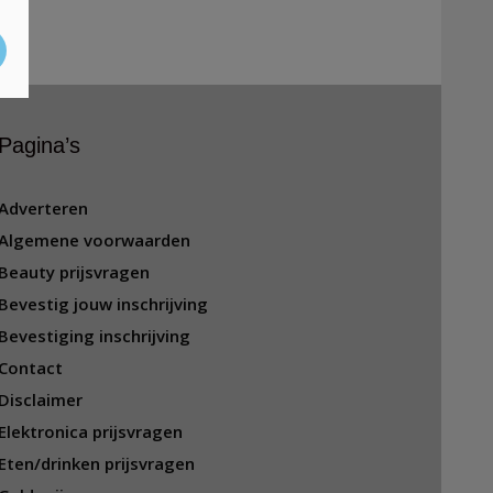
Pagina’s
Adverteren
Algemene voorwaarden
Beauty prijsvragen
Bevestig jouw inschrijving
Bevestiging inschrijving
Contact
Disclaimer
Elektronica prijsvragen
Eten/drinken prijsvragen