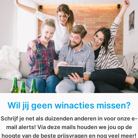
Vul het formulier dan snel in en duimen maar! De gelu
retpark
,
themapark
,
toegangskaarten
,
toverland
Win het boek ‘De kleuren van het leven’
Win een dagje hutten bouwen met Appelsientje
Wil jij geen winacties missen?
Schrijf je net als duizenden anderen in voor onze e-
mail alerts! Via deze mails houden we jou op de
hoogte van de beste prijsvragen en nog veel meer!