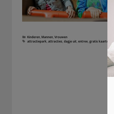
Categorieën
Kinderen
,
Mannen
,
Vrouwen
Tags
attractiepark
,
attracties
,
dagje uit
,
entree
,
gratis kaarten
,
p