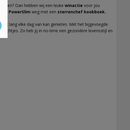
nen eten? Dan hebben wij een leuke
winactie
voor jou
 van PowerSlim
weg met een
sterrenchef kookboek.
 week lang elke dag van kan genieten. Met het bijgevoegde
rechtjes. Zo heb jij in no-time een gezondere levensstijl en