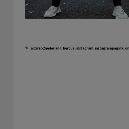
Tags
activeo2nederland
,
herqua
,
instagram
,
instagrampagina
,
on