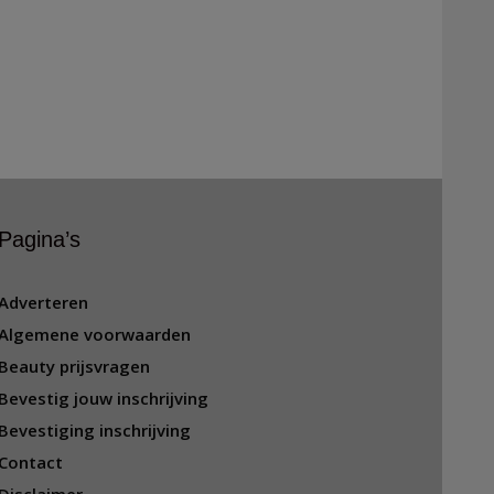
Pagina’s
Adverteren
Algemene voorwaarden
Beauty prijsvragen
Bevestig jouw inschrijving
Bevestiging inschrijving
Contact