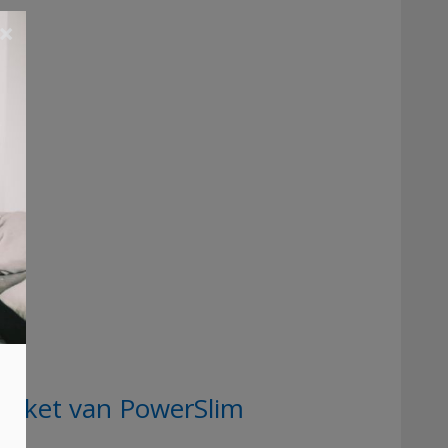
×
akket van PowerSlim