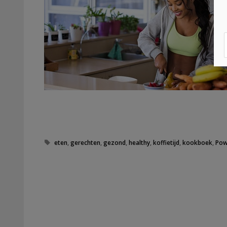
Tags
eten
,
gerechten
,
gezond
,
healthy
,
koffietijd
,
kookboek
,
Pow