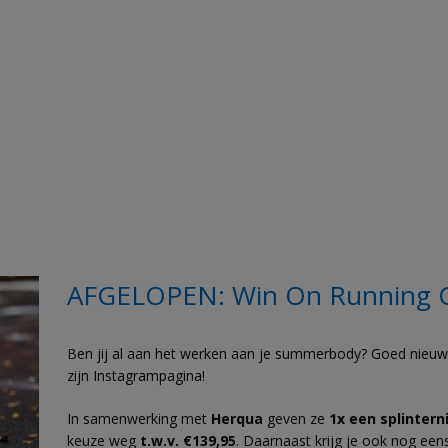
AFGELOPEN: Win On Running C
Ben jij al aan het werken aan je summerbody? Goed nieu
zijn Instagrampagina!
In samenwerking met
Herqua
geven ze
1x een splinter
keuze weg
t.w.v. €139,95
. Daarnaast krijg je ook nog ee