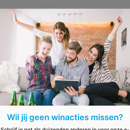
Wil jij geen winacties missen?
AFGELOPEN: Win een cadeaupak
goodies
Schrijf je net als duizenden anderen in voor onze e-