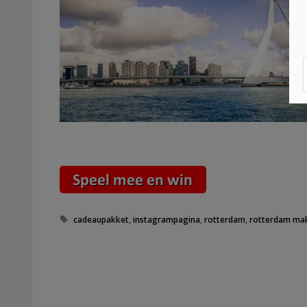
Tags
cadeaupakket
,
instagrampagina
,
rotterdam
,
rotterdam ma