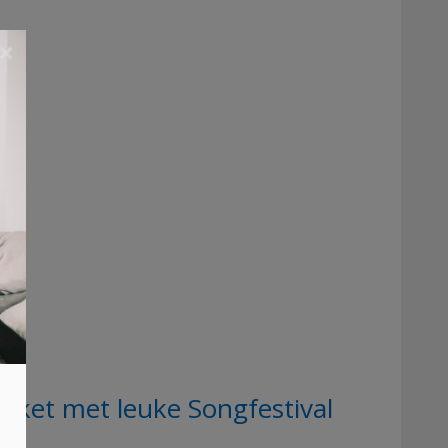
×
ket met leuke Songfestival