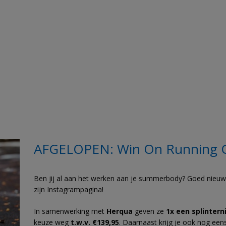
AFGELOPEN: Win On Running C
Ben jij al aan het werken aan je summerbody? Goed nieu
zijn Instagrampagina!
In samenwerking met
Herqua
geven ze
1x een splinter
keuze weg
t.w.v. €139,95
. Daarnaast krijg je ook nog ee