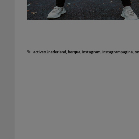
Tags
activeo2nederland
,
herqua
,
instagram
,
instagrampagina
,
on