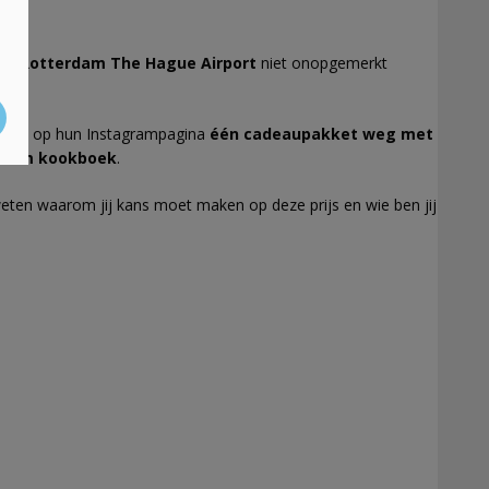
aat
Rotterdam The Hague Airport
niet onopgemerkt
n ze op hun Instagrampagina
één cadeaupakket weg met
rdam kookboek
.
eten waarom jij kans moet maken op deze prijs en wie ben jij