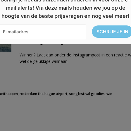
mail alerts! Via deze mails houden we jou op de
hoogte van de beste prijsvragen en nog veel meer!
Het Songfestival vindt dit jaar plaats in Rotterdam en dat l
voorbij gaan!
In samenwerking met
@rotterdam_makeithappen
geve
leuke Songfestival goodies
én een
Smaak van Rotte
Winnen? Laat dan onder de Instagrampost in een reactie w
wel de gelukkige winnaar.
keithappen
,
rotterdam the hague airport
,
songfestival goodies
,
win