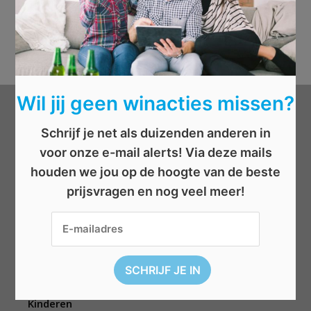
Wil jij geen winacties missen?
Categorieën
Schrijf je net als duizenden anderen in
voor onze e-mail alerts! Via deze mails
Beauty
houden we jou op de hoogte van de beste
Boeken
prijsvragen en nog veel meer!
Cadeau
Dieren
Elektronica
Eten/drinken
Geld
Kinderen