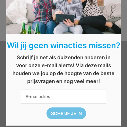
Wil jij geen winacties missen?
Categorieën
Schrijf je net als duizenden anderen in
voor onze e-mail alerts! Via deze mails
Beauty
houden we jou op de hoogte van de beste
Boeken
prijsvragen en nog veel meer!
Cadeau
Dieren
Elektronica
Eten/drinken
Geld