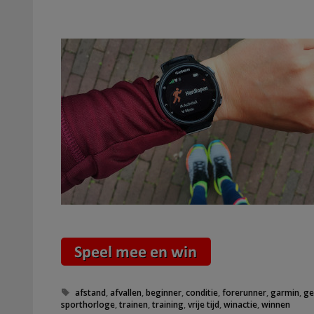
Tags
afstand
,
afvallen
,
beginner
,
conditie
,
forerunner
,
garmin
,
ge
sporthorloge
,
trainen
,
training
,
vrije tijd
,
winactie
,
winnen