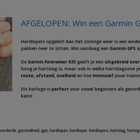
AFGELOPEN: Win een Garmin GPS
Hardlopers opgelet! Aan het zonnige weer is een eind
pakken neer te zitten. Win vandaag een
Garmin GPS sp
De
Garmin Forerunner 935
geeft je een
uitgebreid over
hoog je hartslag is, maar ook in welke hartslagzone je
route, afstand, snelheid
en hoe
intensief
jouw traini
Dit horloge is
perfect
voor zowel beginners als gevor
kans!
vorderde
,
gezondheid
,
gps
,
hardlopen
,
hardloper
,
hardlopers
,
hartslag
,
horlog