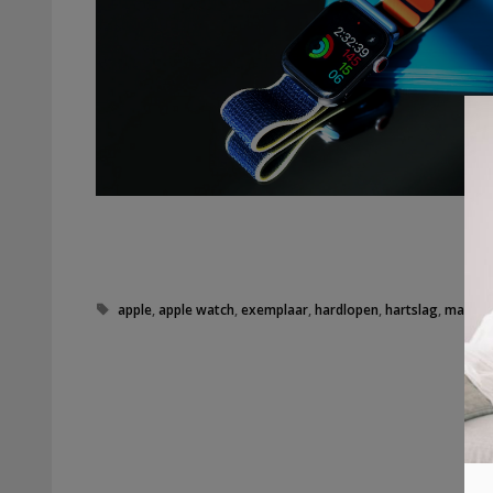
Tags
apple
,
apple watch
,
exemplaar
,
hardlopen
,
hartslag
,
mail
,
m