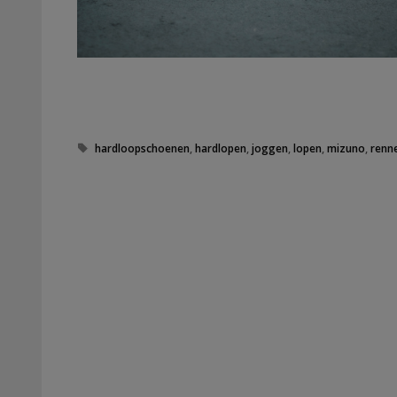
Tags
hardloopschoenen
,
hardlopen
,
joggen
,
lopen
,
mizuno
,
renn