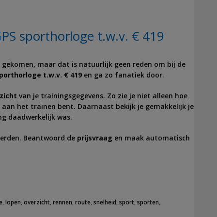
 sporthorloge t.w.v. € 419
e gekomen, maar dat is natuurlijk geen reden om bij de
orthorloge t.w.v. € 419
en ga zo fanatiek door.
zicht
van je trainingsgegevens. Zo zie je niet alleen hoe
 aan het trainen bent. Daarnaast bekijk je gemakkelijk je
ng daadwerkelijk was.
derden. Beantwoord de
prijsvraag
en maak automatisch
e
,
lopen
,
overzicht
,
rennen
,
route
,
snelheid
,
sport
,
sporten
,