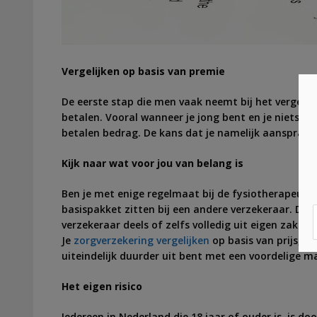
Vergelijken op basis van premie
De eerste stap die men vaak neemt bij het vergelijk
betalen. Vooral wanneer je jong bent en je niets ma
betalen bedrag. De kans dat je namelijk aanspraak
Kijk naar wat voor jou van belang is
Ben je met enige regelmaat bij de fysiotherapeut te
basispakket zitten bij een andere verzekeraar. De 
verzekeraar deels of zelfs volledig uit eigen zak m
Je
zorgverzekering vergelijken
op basis van prijs, i
uiteindelijk duurder uit bent met een voordelige 
Het eigen risico
Iedereen in Nederland die 18 jaar of ouder is, is do