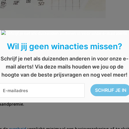
en van de verschillende zorgverzekeraars, is de zorgpremie. Log
Wil jij geen winacties missen?
nkeert en ook geen chronische aandoeningen hebt, is het vrij log
 moet maken op eventuele behandelingen is dan relatief klein.
Schrijf je net als duizenden anderen in voor onze e-
mail alerts! Via deze mails houden we jou op de
hoogte van de beste prijsvragen en nog veel meer!
 vinden, dan is het voor jou vele malen voordeliger wanneer er 
maandelijkse kosten kunnen dan misschien wel iets hoger uitvall
oet betalen, kan het zomaar zijn dat je duurder uit bent. Hetzel
s dus niet in alle gevallen verstandig om te doen. Het kan nameli
maandpremie.
or de
overheid
verplicht minimaal een basisverzekering af te sluite