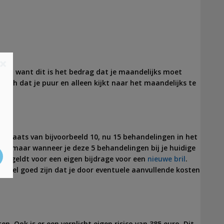
×
isch, want dit is het bedrag dat je maandelijks moet
isch dat je puur en alleen kijkt naar het maandelijks te
in plaats van bijvoorbeeld 10, nu 15 behandelingen in het
en, maar wanneer je deze 5 behandelingen bij je huidige
fde geldt voor een eigen bijdrage voor een
nieuwe bril
.
jk heel goed zijn dat je door eventuele aanvullende kosten
n. Ook is er een verplicht eigen risico van 385 euro. Dit