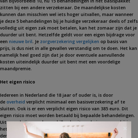
van bijvoorbeeld 10, nu 15 behandelingen in het basispakket
zitten bij een andere verzekeraar. De maandelijkse kosten
kunnen dan misschien wel iets hoger uitvallen, maar wanneer
je deze 5 behandelingen bij je huidige verzekeraar deels of zelfs
volledig uit eigen zak moet betalen, kan het zomaar zijn dat je
duurder uit bent. Hetzelfde geldt voor een eigen bijdrage voor
een
nieuwe bril
. Je
zorgverzekering vergelijken
op basis van
prijs, is dus niet in alle gevallen verstandig om te doen. Het kan
namelijk heel goed zijn dat je door eventuele aanvullende
kosten uiteindelijk duurder uit bent met een voordelige
maandpremie.
Het eigen risico
Iedereen in Nederland die 18 jaar of ouder is, is door
de
overheid
verplicht minimaal een basisverzekering af te
sluiten. Ook is er een verplicht eigen risico van 385 euro. Dit
eigen risico moet worden betaald bij bepaalde behandelingen.
Uiteraard zijn er ook verschillende uitzonderingen waarbij je
×
het eigen risico niet eerst hoeft te betalen. Hierbij moet je
denken aan een bezoek aan de huisarts, maar ook bij