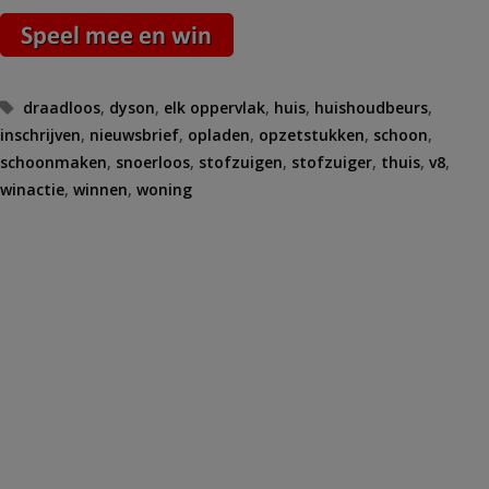
Tags
draadloos
,
dyson
,
elk oppervlak
,
huis
,
huishoudbeurs
,
inschrijven
,
nieuwsbrief
,
opladen
,
opzetstukken
,
schoon
,
schoonmaken
,
snoerloos
,
stofzuigen
,
stofzuiger
,
thuis
,
v8
,
winactie
,
winnen
,
woning