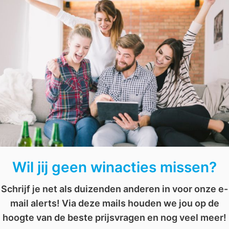
Iedereen die zich inschrijft maakt kans! Houd onze we
gelukkige winnaar bent.
rbank
,
telefoon
,
telefoon opladen
,
telefoon opladen met power bank
Wil jij geen winacties missen?
Schrijf je net als duizenden anderen in voor onze e-
mail alerts! Via deze mails houden we jou op de
hoogte van de beste prijsvragen en nog veel meer!