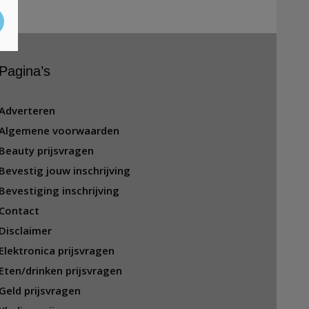
Pagina’s
Adverteren
Algemene voorwaarden
Beauty prijsvragen
Bevestig jouw inschrijving
Bevestiging inschrijving
Contact
Disclaimer
Elektronica prijsvragen
Eten/drinken prijsvragen
Geld prijsvragen