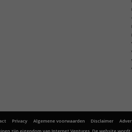
act
Privacy
Algemene voorwaarden
Disclaimer
Adver
inen zijn eigendom van
Internet Ventures
. De website wordt