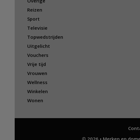
Overige
Reizen
Sport
Televisie
Topwedstrijden
Uitgelicht
Vouchers
Vrije tijd
Vrouwen
Wellness
Winkelen
Wonen
Cont
© 2026 • Merken en dome