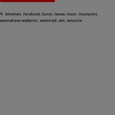
Tags
bloemen
,
facebook
,
kunst
,
leeuw
,
muur
,
muurprint
,
wannahave wallprint
,
wedstrijd
,
win
,
winactie