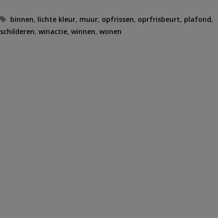
Tags
binnen
,
lichte kleur
,
muur
,
opfrissen
,
oprfrisbeurt
,
plafond
,
schilderen
,
winactie
,
winnen
,
wonen