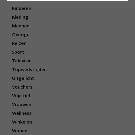
Kinderen
Kleding
Mannen
Overige
Reizen
Sport
Televisie
Topwedstrijden
Uitgelicht
Vouchers
Vrije tijd
Vrouwen
Wellness
Winkelen
Wonen