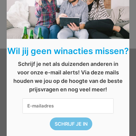
Wil jij geen winacties missen?
Schrijf je net als duizenden anderen in
Categorieën
voor onze e-mail alerts! Via deze mails
houden we jou op de hoogte van de beste
Beauty
prijsvragen en nog veel meer!
Boeken
Cadeau
Dieren
Elektronica
Eten/drinken
Geld