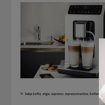
Tags
bakje koffie
,
engie
,
espresso
,
espressomachine
,
koffiemach