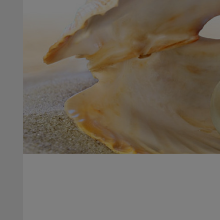
Ga
Ga
naar
naar
de
de
inhoud
inhoud