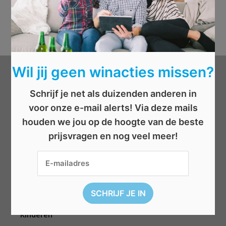
Wil jij geen winacties missen?
Categorieën
Schrijf je net als duizenden anderen in
voor onze e-mail alerts! Via deze mails
Beauty
houden we jou op de hoogte van de beste
Boeken
prijsvragen en nog veel meer!
Cadeau
Dieren
Elektronica
Eten/drinken
Geld
Kinderen