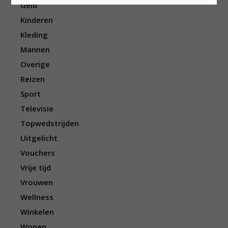
Geld
Kinderen
Kleding
Mannen
Overige
Reizen
Sport
Televisie
Topwedstrijden
Uitgelicht
Vouchers
Vrije tijd
Vrouwen
Wellness
Winkelen
Wonen