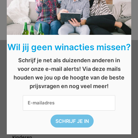
Wil jij geen winacties missen?
Categorieën
Schrijf je net als duizenden anderen in
voor onze e-mail alerts! Via deze mails
Beauty
houden we jou op de hoogte van de beste
Boeken
prijsvragen en nog veel meer!
Cadeau
Dieren
Elektronica
Eten/drinken
Geld
Kinderen