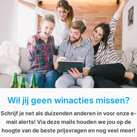
je kans. Wie weet kan jij -wanneer de situatie het wee
vrienden en familie. Een samenleving waar niemand er
dus optimaal gebruik van je corona-quarantaine en wi
eeset
,
theetip
,
vrijwilliger
,
vrijwilligerswerk
Wil jij geen winacties missen?
Schrijf je net als duizenden anderen in voor onze e-
mail alerts! Via deze mails houden we jou op de
hoogte van de beste prijsvragen en nog veel meer!