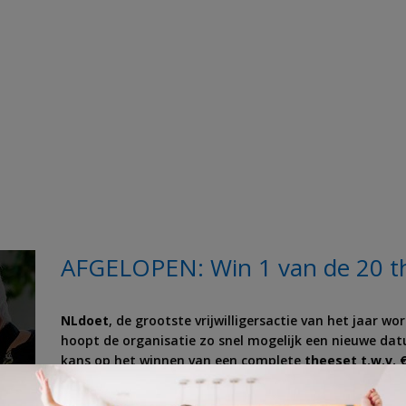
AFGELOPEN: Win 1 van de 20 t
NLdoet
, de grootste vrijwilligersactie van het jaar w
hoopt de organisatie zo snel mogelijk een nieuwe da
kans op het winnen van een complete
theeset t.w.v. 
De set bestaat uit 4 mooie mokken en 4 theetips. Het