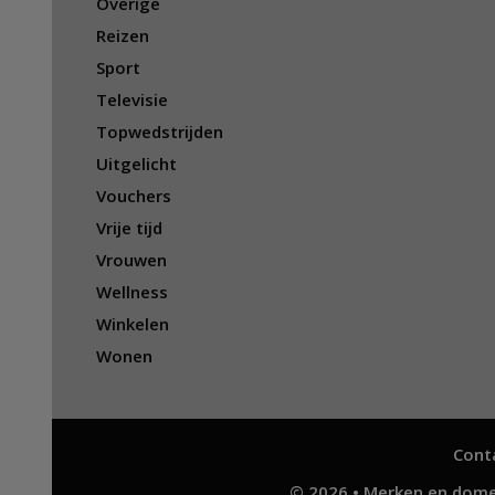
Overige
Reizen
Sport
Televisie
Topwedstrijden
Uitgelicht
Vouchers
Vrije tijd
Vrouwen
Wellness
Winkelen
Wonen
Cont
© 2026 • Merken en dome