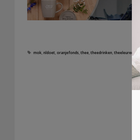
Tags
mok
,
nldoet
,
oranjefonds
,
thee
,
theedrinken
,
theeleuren
,
th