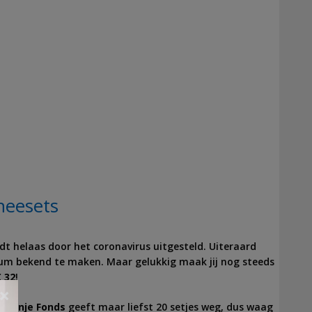
heesets
ordt helaas door het coronavirus uitgesteld. Uiteraard
tum bekend te maken. Maar gelukkig maak jij nog steeds
€ 32
!
×
Oranje Fonds
geeft maar liefst 20 setjes weg, dus waag