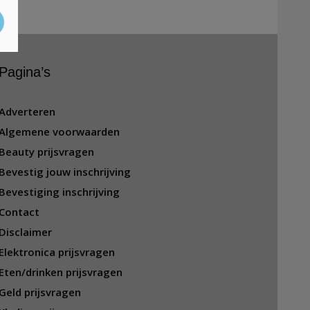
Pagina’s
Adverteren
Algemene voorwaarden
Beauty prijsvragen
Bevestig jouw inschrijving
Bevestiging inschrijving
Contact
Disclaimer
Elektronica prijsvragen
Eten/drinken prijsvragen
Geld prijsvragen