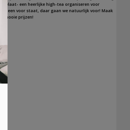
r toelaat- een heerlijke high-tea organiseren voor
 alleen voor staat, daar gaan we natuurlijk voor! Maak
n mooie prijzen!