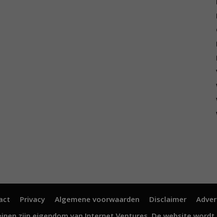
act
Privacy
Algemene voorwaarden
Disclaimer
Adver
inen zijn eigendom van
Internet Ventures
. De website wordt