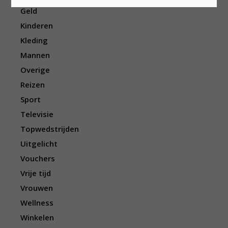
Geld
Kinderen
Kleding
Mannen
Overige
Reizen
Sport
Televisie
Topwedstrijden
Uitgelicht
Vouchers
Vrije tijd
Vrouwen
Wellness
Winkelen