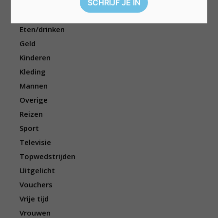
Dieren
Elektronica
Eten/drinken
Geld
Kinderen
Kleding
Mannen
Overige
Reizen
Sport
Televisie
Topwedstrijden
Uitgelicht
Vouchers
Vrije tijd
Vrouwen