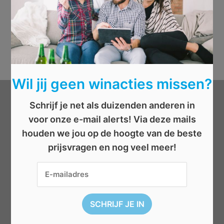
Wil jij geen winacties missen?
Schrijf je net als duizenden anderen in
Categorieën
voor onze e-mail alerts! Via deze mails
houden we jou op de hoogte van de beste
Beauty
prijsvragen en nog veel meer!
Boeken
Cadeau
Dieren
Elektronica
Eten/drinken
Geld