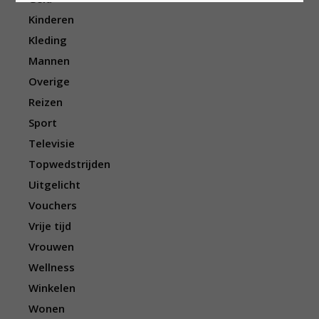
Kinderen
Kleding
Mannen
Overige
Reizen
Sport
Televisie
Topwedstrijden
Uitgelicht
Vouchers
Vrije tijd
Vrouwen
Wellness
Winkelen
Wonen