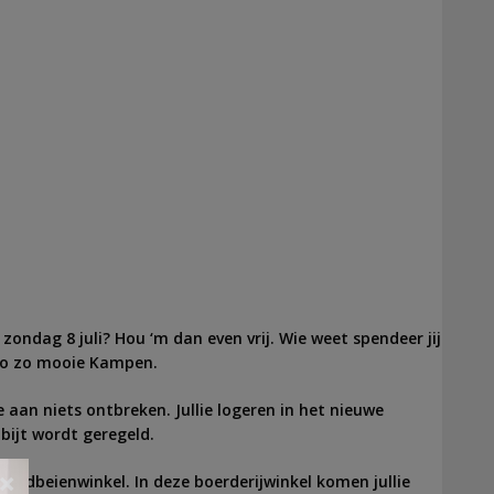
ondag 8 juli? Hou ‘m dan even vrij. Wie weet spendeer jij
t o zo mooie Kampen.
e aan niets ontbreken. Jullie logeren in het nieuwe
tbijt wordt geregeld.
×
 aardbeienwinkel. In deze boerderijwinkel komen jullie