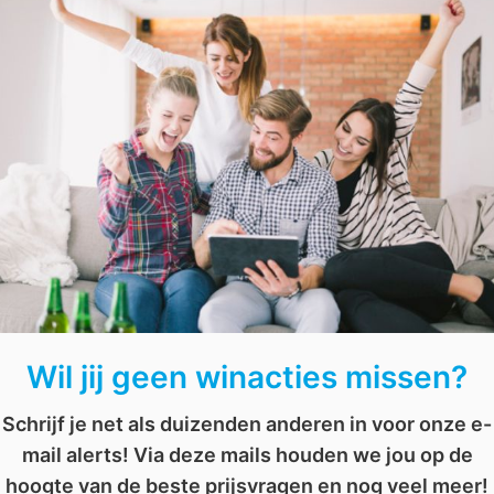
meer te weten over aardbeien en gaan jullie er ongetw
 winnen
,
prijsvraag
,
vakantie
,
vakantie winnen
,
weekend weg
,
weekendje weg
,
w
Win het boek ‘Kleine taartjes’ van Petit Gâteau
AFGELOPEN: Win een sprookjesdate in de Efteling
Wil jij geen winacties missen?
Schrijf je net als duizenden anderen in voor onze e-
mail alerts! Via deze mails houden we jou op de
hoogte van de beste prijsvragen en nog veel meer!