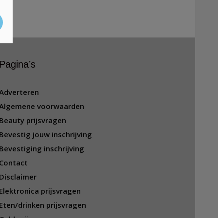
Pagina’s
Adverteren
Algemene voorwaarden
Beauty prijsvragen
Bevestig jouw inschrijving
Bevestiging inschrijving
Contact
Disclaimer
Elektronica prijsvragen
Eten/drinken prijsvragen