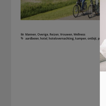
Categorieën
Mannen
,
Overige
,
Reizen
,
Vrouwen
,
Wellness
Tags
aardbeien
,
hotel
,
hotelovernachting
,
kampen
,
ontbijt
,
prijs