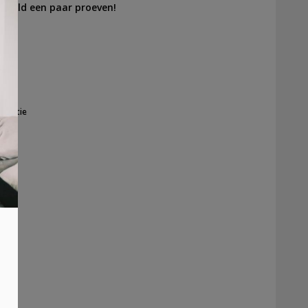
ijfeld een paar proeven!
inactie