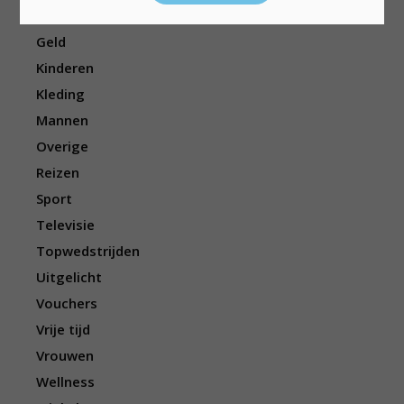
Eten/drinken
Geld
Kinderen
Kleding
Mannen
Overige
Reizen
Sport
Televisie
Topwedstrijden
Uitgelicht
Vouchers
Vrije tijd
Vrouwen
Wellness