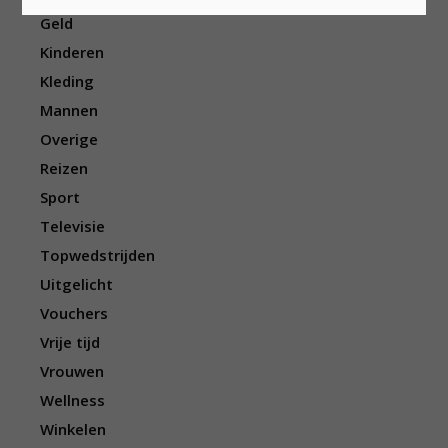
Geld
Kinderen
Kleding
Mannen
Overige
Reizen
Sport
Televisie
Topwedstrijden
Uitgelicht
Vouchers
Vrije tijd
Vrouwen
Wellness
Winkelen