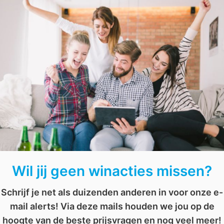
of gaan winkelen en maak zo kans.
nen
Win een Sonos Playbar
Win een maandsalaris
Wil jij geen winacties missen?
Schrijf je net als duizenden anderen in voor onze e-
mail alerts! Via deze mails houden we jou op de
hoogte van de beste prijsvragen en nog veel meer!