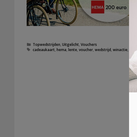
Categorieën
Topwedstrijden
,
Uitgelicht
,
Vouchers
Tags
cadeaukaart
,
hema
,
lente
,
voucher
,
wedstrijd
,
winactie
,
win