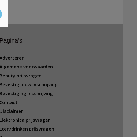
Pagina’s
Adverteren
Algemene voorwaarden
Beauty prijsvragen
Bevestig jouw inschrijving
Bevestiging inschrijving
Contact
Disclaimer
Elektronica prijsvragen
Eten/drinken prijsvragen