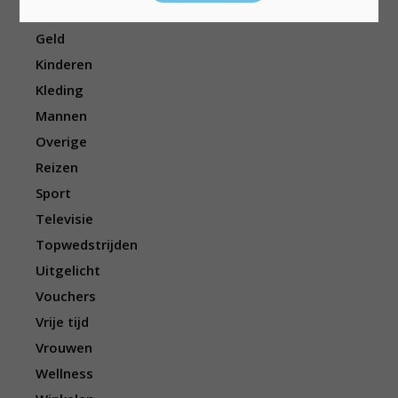
Eten/drinken
Geld
Kinderen
Kleding
Mannen
Overige
Reizen
Sport
Televisie
Topwedstrijden
Uitgelicht
Vouchers
Vrije tijd
Vrouwen
Wellness