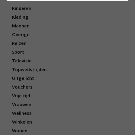
Kinderen
Kleding
Mannen
Overige
Reizen
Sport
Televisie
Topwedstrijden
Uitgelicht
Vouchers
Vrije tijd
Vrouwen
Wellness
Winkelen
Wonen