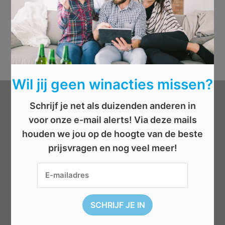
Wil jij geen winacties missen?
Schrijf je net als duizenden anderen in
Categorieën
voor onze e-mail alerts! Via deze mails
houden we jou op de hoogte van de beste
Beauty
prijsvragen en nog veel meer!
Boeken
Cadeau
Dieren
Elektronica
Eten/drinken
Geld