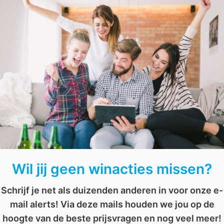
waste’ en
kwaliteit
vormen de hoekstenen van duurzaa
het zelf!
Speel mee en maak kans op een
luxeovernachting
.
len
,
win
,
zoeken
Wil jij geen winacties missen?
Schrijf je net als duizenden anderen in voor onze e-
mail alerts! Via deze mails houden we jou op de
hoogte van de beste prijsvragen en nog veel meer!