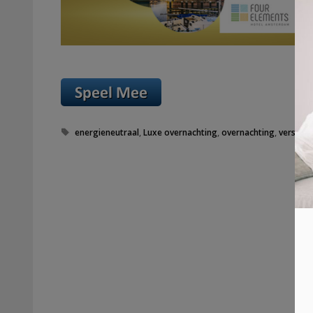
Tags
energieneutraal
,
Luxe overnachting
,
overnachting
,
verschil