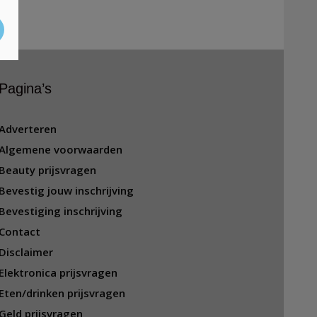
Pagina’s
Adverteren
Algemene voorwaarden
Beauty prijsvragen
Bevestig jouw inschrijving
Bevestiging inschrijving
Contact
Disclaimer
Elektronica prijsvragen
Eten/drinken prijsvragen
Geld prijsvragen