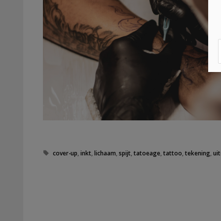
Tags
cover-up
,
inkt
,
lichaam
,
spijt
,
tatoeage
,
tattoo
,
tekening
,
uit