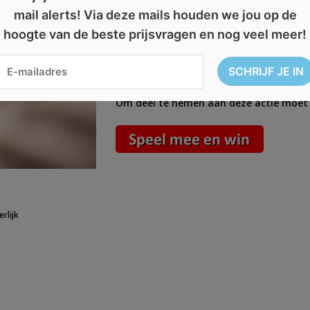
hebben wij goed nieuws voor jou! Veron
mail alerts! Via deze mails houden we jou op de
hoogte van de beste prijsvragen en nog veel meer!
Om kans te maken op deze prijs moet 
worden en wat je anders graag zou wille
snel bij.
Om deel te nemen aan deze actie moet
erlijk