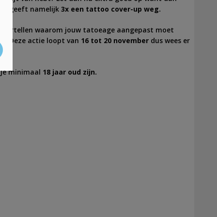
ica geeft namelijk
3x een tattoo cover-up weg.
je vertellen waarom jouw tatoeage aangepast moet
n. Deze actie loopt van
16 tot 20 november
dus wees er
 je minimaal
18 jaar oud zijn.