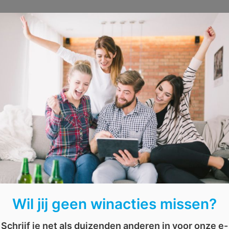
AFGELOPEN: Win een co
Wil jij geen winacties missen?
Schrijf je net als duizenden anderen in voor onze e-
Heb jij een tattoeage waar je enorm vee