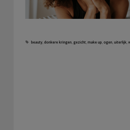
Tags
beauty
,
donkere kringen
,
gezicht
,
make up
,
ogen
,
uiterlijk
,