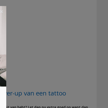
×
ver-up van een tattoo
l spijt van hebt? Let dan nu extra goed op want dan