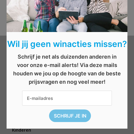
Wil jij geen winacties missen?
Categorieën
Schrijf je net als duizenden anderen in
voor onze e-mail alerts! Via deze mails
Beauty
houden we jou op de hoogte van de beste
Boeken
prijsvragen en nog veel meer!
Cadeau
Dieren
Elektronica
Eten/drinken
Geld
Kinderen