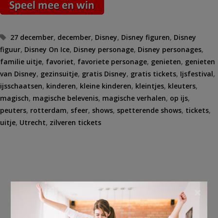
Tags
27 december
,
december
,
Disney
,
Disney figuren
,
Disney
figuur
,
Disney On Ice
,
Disney personage
,
Disney personages
,
familie uitje
,
favoriet
,
favoriete personage
,
genieten
,
genieten
van Disney
,
gezinsuitje
,
gratis Disney
,
gratis tickets
,
Ijsfestival
,
ijsschaatsen
,
kinderen
,
kleine kinderen
,
kleintjes
,
kleuters
,
magisch
,
magische belevenis
,
magische verhalen
,
op ijs
,
peuters
,
rotterdam
,
sfeer
,
shows
,
spetterende shows
,
tickets
,
uitje
,
Utrecht
,
zilveren tickets
×