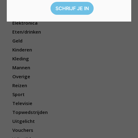
Cadeau
Dieren
Elektronica
Eten/drinken
Geld
Kinderen
Kleding
Mannen
Overige
Reizen
Sport
Televisie
Topwedstrijden
Uitgelicht
Vouchers